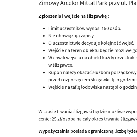
Zimowy Arcelor Mittal Park przy ul. Pl
Zgłoszenia i wejście na ślizgawkę :
Limit uczestników wynosi 150 osób.
Nie obowiązują zapisy.
O uczestnictwie decyduje kolejność wejść.
Wejście na teren obiektu będzie możliwe g
W chwili wejścia na obiekt każdy uczestni
w ślizgawce.
Kupon należy okazać służbom porządkowym 
przed rozpoczęciem ślizgawki. tj. o godzinie
Wejście na taflę lodowiska nastąpi o godzin
W czasie trwania ślizgawki będzie możliwe wypoż
cenie: 25 zł/osoba na cały okres trwania ślizgawk
Wypożyczalnia posiada ograniczoną liczbę łyżew