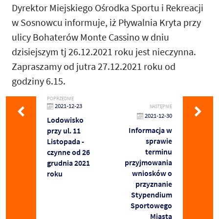
Dyrektor Miejskiego Ośrodka Sportu i Rekreacji
w Sosnowcu informuje, iż Pływalnia Kryta przy
ulicy Bohaterów Monte Cassino w dniu
dzisiejszym tj 26.12.2021 roku jest nieczynna.
Zapraszamy od jutra 27.12.2021 roku od
godziny 6.15.
POPRZEDNIE
2021-12-23
NASTĘPNIE
2021-12-30
Lodowisko
Informacja w
przy ul. 11
sprawie
Listopada -
terminu
czynne od 26
przyjmowania
grudnia 2021
wniosków o
roku
przyznanie
Stypendium
Sportowego
Miasta