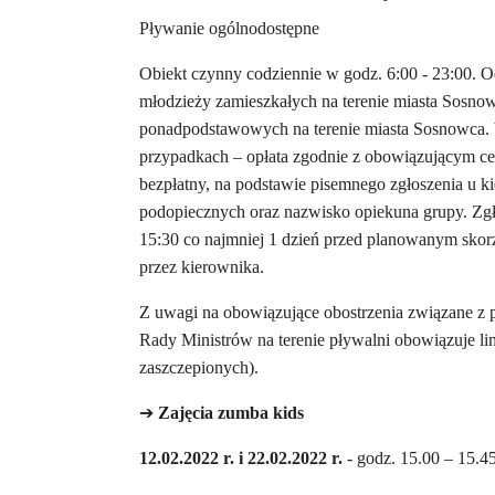
Pływanie ogólnodostępne
Obiekt czynny codziennie w godz. 6:00 - 23:00. Od
młodzieży zamieszkałych na terenie miasta Sosno
ponadpodstawowych na terenie miasta Sosnowca. W
przypadkach – opłata zgodnie z obowiązującym c
bezpłatny, na podstawie pisemnego zgłoszenia u ki
podopiecznych oraz nazwisko opiekuna grupy. Zgł
15:30 co najmniej 1 dzień przed planowanym skor
przez kierownika.
Z uwagi na obowiązujące obostrzenia związane z
Rady Ministrów na terenie pływalni obowiązuje li
zaszczepionych).
➔
Z
ajęcia zumba kids
12.02.2022 r. i 22.02.2022 r.
- godz. 15.00 – 15.45