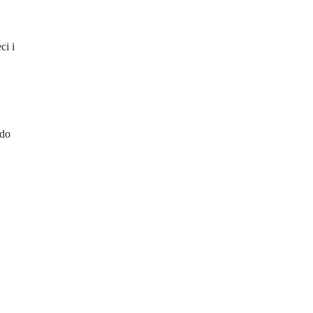
ci i
 do