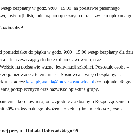
wstęp bezpłatny w godz. 9:00 - 15:00, na podstawie pisemnego
wę instytucji, listę imienną podopiecznych oraz nazwisko opiekuna gr
Cassino 46 A
 poniedziałku do piątku w godz. 9:00 - 15:00 wstęp bezpłatny dla dzie
wca lub uczęszczających do szkół podstawowych, oraz
jście na podstawie ważnej legitymacji szkolnej. Pozostałe osoby –
 zorganizowane z terenu miasta Sosnowca – wstęp bezpłatny, na
ektu na adres:
kasa.plywalnia@mosir.sosnowiec.pl
(co najmniej 48 god
imienną podopiecznych oraz nazwisko opiekuna grupy.
 pandemią koronawirusa, oraz zgodnie z aktualnym Rozporządzeniem
mit 30% maksymalnego obłożenia obiektu (limit nie dotyczy osób
nej przy ul. Hubala Dobrzańskiego 99