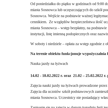
Od poniedziałku do piątku w godzinach od 9:00 do 
miasta Sosnowca lub uczęszczających do szkół po
Sosnowca. Wejście na podstawie ważnej legitymacj
cennikiem. Ze względów bezpieczeństwa ilość ucz
miasta Sosnowca – wstęp bezpłatny, na podstawie
instytucji, listę imienną podopiecznych oraz nazw
W soboty i niedziele – opłata za wstęp zgodnie z
Na terenie obiektu funkcjonuje wypożyczalnia 
Nauka jazdy na łyżwach
14.02 - 18.02.2022 r. oraz
21.02 – 25.02.2022 r.
Zajęcia nauki jazdy na łyżwach prowadzone prze
Zajęcia dla uczniów szkół podstawowych zamieszka
miasta Sosnowca. Uczestnicy nie posiadający włas
Zapisanie się na zajęcia w danym tygodniu ferii j