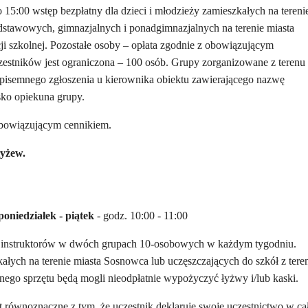
15:00 wstęp bezpłatny dla dzieci i młodzieży zamieszkałych na tereni
dstawowych, gimnazjalnych i ponadgimnazjalnych na terenie miasta
i szkolnej. Pozostałe osoby – opłata zgodnie z obowiązującym
estników jest ograniczona – 100 osób. Grupy zorganizowane z terenu
 pisemnego zgłoszenia u kierownika obiektu zawierającego nazwę
isko opiekuna grupy.
 obowiązującym cennikiem.
łyżew.
poniedziałek
-
piątek
- godz. 10:00 - 11:00
z instruktorów w dwóch grupach 10-osobowych w każdym tygodniu.
łych na terenie miasta Sosnowca lub uczęszczających do szkół z tere
nego sprzętu będą mogli nieodpłatnie wypożyczyć łyżwy i/lub kaski.
est równoznaczne z tym, że uczestnik deklaruje swoje uczestnictwo w c