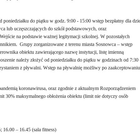
 poniedziałku do piątku w godz. 9:00 - 15:00 wstęp bezpłatny dla dzie
wca lub uczęszczających do szkół podstawowych, oraz
ejście na podstawie ważnej legitymacji szkolnej. W pozostałych
ennikiem. Grupy zorganizowane z terenu miasta Sosnowca – wstęp
erownika obiektu zawierającego nazwę instytucji, listę imienną
oszenie należy złożyć od poniedziałku do piątku w godzinach od 7:30
zystaniem z pływalni. Wstęp na pływalnię możliwy po zaakceptowaniu
 pandemią koronawirusa, oraz zgodnie z aktualnym Rozporządzeniem
mit 30% maksymalnego obłożenia obiektu (limit nie dotyczy osób
; 16.00 – 16.45 (sala fitness)