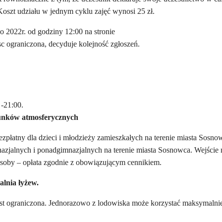
oszt udziału w jednym cyklu zajęć wynosi 25 zł.
go
2022r. od godziny 12:00 na stronie
sc ograniczona, decyduje kolejność zgłoszeń.
 -21:00.
runków atmosferycznych
zpłatny dla dzieci i młodzieży zamieszkałych na terenie miasta Sosno
azjalnych i ponadgimnazjalnych na terenie miasta Sosnowca. Wejście 
 osoby – opłata zgodnie z obowiązującym cennikiem.
alnia łyżew.
st ograniczona. Jednorazowo z lodowiska może korzystać maksymalni