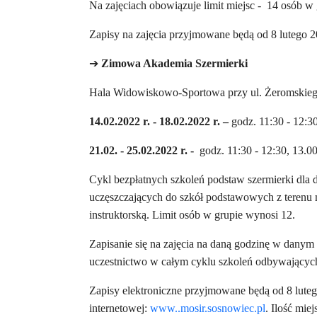
Na zajęciach obowiązuje limit miejsc - 14 osób w 
Zapisy na zajęcia przyjmowane będą od 8 lutego 
➔
Zimowa Akademia Szermierki
Hala Widowiskowo-Sportowa przy ul. Żeromskiego
14.02.2022 r. - 18.02.2022 r. –
godz. 11:30 - 12:30
21.02. - 25.02.2022 r.
-
godz. 11:30 - 12:30, 13.0
Cykl bezpłatnych szkoleń podstaw szermierki dla d
uczęszczających do szkół podstawowych z terenu
instruktorską. Limit osób w grupie wynosi 12.
Zapisanie się na zajęcia na daną godzinę w danym 
uczestnictwo w całym cyklu szkoleń odbywających
Zapisy elektroniczne przyjmowane będą od
8 lute
internetowej:
www..mosir.sosnowiec.pl
. Ilość mie