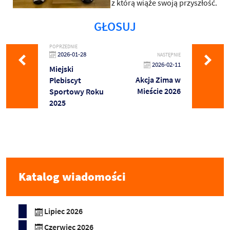
z którą wiąże swoją przyszłość.
GŁOSUJ
POPRZEDNIE
2026-01-28
NASTĘPNIE
2026-02-11
Miejski
Akcja Zima w
Plebiscyt
Mieście 2026
Sportowy Roku
2025
Katalog wiadomości
Lipiec 2026
Czerwiec 2026