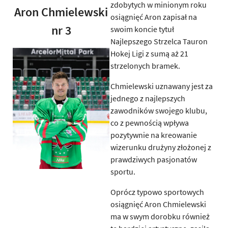
zdobytych w minionym roku
Aron Chmielewski
osiągnięć Aron zapisał na
nr 3
swoim koncie tytuł
Najlepszego Strzelca Tauron
Hokej Ligi z sumą aż 21
strzelonych bramek.
Chmielewski uznawany jest za
jednego z najlepszych
zawodników swojego klubu,
co z pewnością wpływa
pozytywnie na kreowanie
wizerunku drużyny złożonej z
prawdziwych pasjonatów
sportu.
Oprócz typowo sportowych
osiągnięć Aron Chmielewski
ma w swym dorobku również