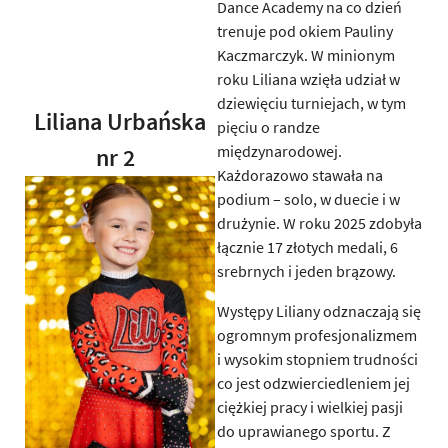
Dance Academy na co dzień
trenuje pod okiem Pauliny
Kaczmarczyk. W minionym
roku Liliana wzięła udział w
dziewięciu turniejach, w tym
Liliana Urbańska
pięciu o randze
międzynarodowej.
nr 2
Każdorazowo stawała na
podium – solo, w duecie i w
drużynie. W roku 2025 zdobyła
łącznie 17 złotych medali, 6
srebrnych i jeden brązowy.
Występy Liliany odznaczają się
ogromnym profesjonalizmem
i wysokim stopniem trudności
co jest odzwierciedleniem jej
ciężkiej pracy i wielkiej pasji
do uprawianego sportu. Z