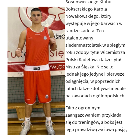
Sosnowieckiego Klubu
Bokserskiego Karola
Nowakowskiego, który
występuje w jego barwach w
randze kadeta. Ten
utalentowany
siedemnastolatek w ubiegłym
roku zdobył tytuł Wicemistrza
Polski Kadetów a także tytuł
Mistrza Śląska. Nie są to
jednak jego jedyne i pierwsze
osiągnięcia, w poprzednich
latach także zdobywał medale
na zawodach ogólnopolskich.
Filip z ogromnym
zaangażowaniem przykłada
się do treningów, a boks jest
jego prawdziwą życiową pasją,