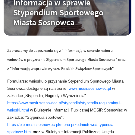
Informacja w sprawie
Stypendium Sportowego
Miasta Sosnowca
Zapraszamy do zapoznania się z " Informacją w sprawie naboru
wniosków o przyznanie Stypendium Sportowego Miasta Sosnowca" oraz
z "Informacją w sprawie wykazu Polskich Związków Sportowych"
Formularze: wniosku o przyznanie Stypendium Sportowego Miasta
Sosnowca dostępne są na stronie
www.mosir.sosnowiec.pl
w
zakładce „Stypendia, Nagrody i Wyróżnienia":
https://www.mosir.sosnowiec.pl/stypendia/stypendia-regulaminy-i-
wnioski.html
w Biuletynie Informacji Publicznej MOSiR Sosnowiec w
zakładce: "Stypendia sportowe":
https://bip.mosir.sosnowiec.pl/menu-przedmiotowe/stypendia-
sportowe.html
oraz w
Biuletynie Informacji Publicznej Urzędu