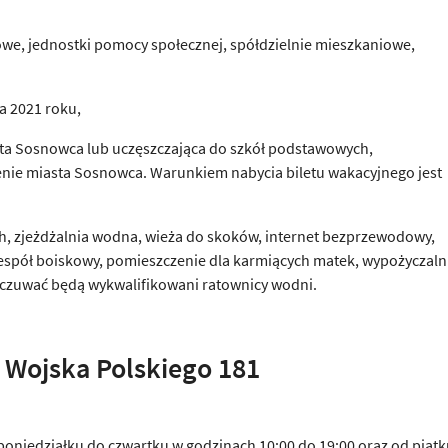
owe, jednostki pomocy społecznej, spółdzielnie mieszkaniowe,
ia 2021 roku,
iasta Sosnowca lub uczęszczająca do szkół podstawowych,
nie miasta Sosnowca. Warunkiem nabycia biletu wakacyjnego jest
, zjeżdżalnia wodna, wieża do skoków, internet bezprzewodowy,
 zespół boiskowy, pomieszczenie dla karmiących matek, wypożyczaln
czuwać będą wykwalifikowani ratownicy wodni.
y Wojska Polskiego 181
poniedziałku do czwartku w godzinach 10:00 do 19:00 oraz od piąt