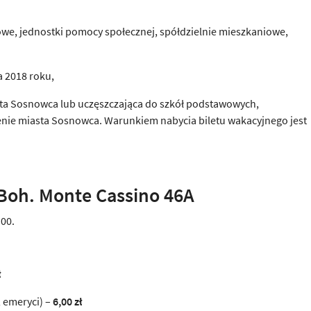
owe, jednostki pomocy społecznej, spółdzielnie mieszkaniowe,
a 2018 roku,
iasta Sosnowca lub uczęszczająca do szkół podstawowych,
nie miasta Sosnowca. Warunkiem nabycia biletu wakacyjnego jest
 Boh. Monte Cassino 46A
.00.
ł
 emeryci) –
6,00 zł