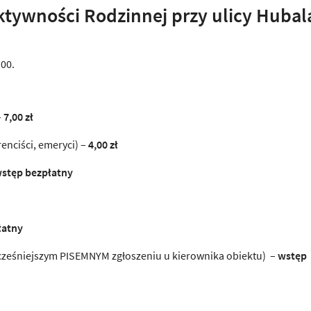
tywności Rodzinnej przy ulicy Hubal
.00.
–
7,00 zł
enciści, emeryci) –
4,00 zł
stęp bezpłatny
łatny
ześniejszym PISEMNYM zgłoszeniu u kierownika obiektu) –
wstęp