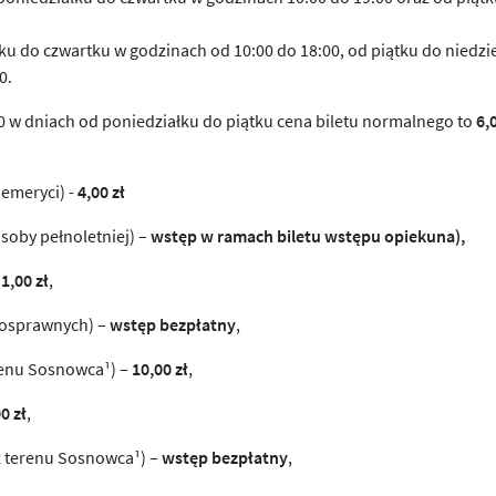
łku do czwartku w godzinach od 10:00 do 18:00, od piątku do niedzie
0.
00 w dniach od poniedziałku do piątku cena biletu normalnego to
6,
 emeryci) -
4,00 zł
osoby pełnoletniej) –
wstęp w ramach biletu wstępu opiekuna),
1,00 zł
,
nosprawnych) –
wstęp bezpłatny
,
renu Sosnowca¹) –
10,00 zł
,
0 zł
,
z terenu Sosnowca¹) –
wstęp bezpłatny
,