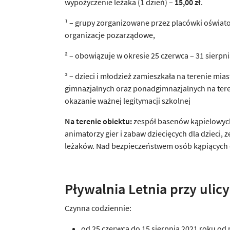
wypożyczenie leżaka (1 dzień) –
15,00 zł
.
¹ – grupy zorganizowane przez placówki oświat
organizacje pozarządowe,
² – obowiązuje w okresie 25 czerwca – 31 sierpn
³ – dzieci i młodzież zamieszkała na terenie m
gimnazjalnych oraz ponadgimnazjalnych na tere
okazanie ważnej legitymacji szkolnej
Na terenie obiektu:
zespół basenów kąpielowych
animatorzy gier i zabaw dziecięcych dla dzieci,
leżaków. Nad bezpieczeństwem osób kąpiących 
Pływalnia Letnia przy ulic
Czynna codziennie:
od 25 czerwca do 15 sierpnia 2021 roku od 