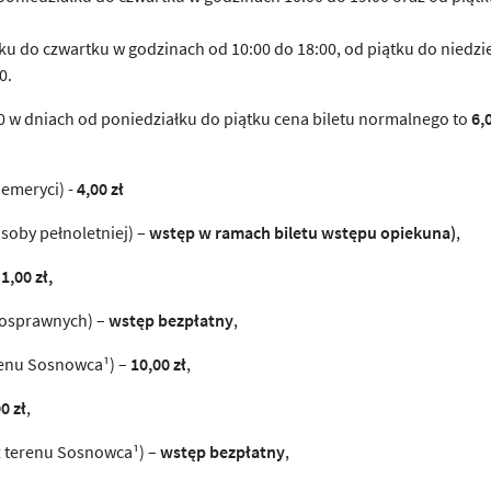
łku do czwartku w godzinach od 10:00 do 18:00, od piątku do niedzie
0.
00 w dniach od poniedziałku do piątku cena biletu normalnego to
6,
 emeryci) -
4,00 zł
osoby pełnoletniej) –
wstęp w ramach biletu wstępu opiekuna)
,
–
1,00 zł,
nosprawnych) –
wstęp bezpłatny
,
renu Sosnowca¹) –
10,00 zł
,
0 zł
,
z terenu Sosnowca¹) –
wstęp bezpłatny
,