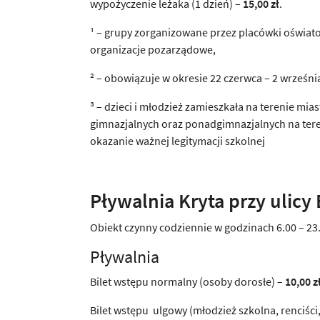
wypożyczenie leżaka (1 dzień) –
15,00 zł
.
¹ – grupy zorganizowane przez placówki oświat
organizacje pozarządowe,
² – obowiązuje w okresie 22 czerwca – 2 wrześni
³ – dzieci i młodzież zamieszkała na terenie m
gimnazjalnych oraz ponadgimnazjalnych na tere
okazanie ważnej legitymacji szkolnej
Pływalnia Kryta przy ulicy
Obiekt czynny codziennie w godzinach 6.00 – 23
Pływalnia
Bilet wstępu normalny (osoby dorosłe) –
10,00 z
Bilet wstępu ulgowy (młodzież szkolna, renciści,