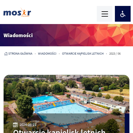
Wiadomości
STRONA GŁÓWNA
WIADOMOŚCI
OTWARCIE KĄPIELISK LETNICH
2023 / 06
2024-06-21
Otwarcie kąpielisk letnich