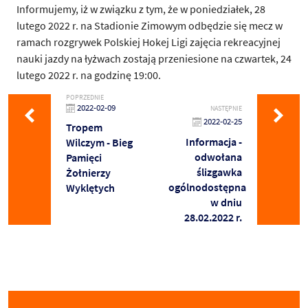
Informujemy, iż w związku z tym, że w
poniedziałek
,
28
lutego
2022 r. na Stadionie Zimowym odbędzie się mecz w
ramach rozgrywek Polskiej Hokej Ligi zajęcia rekreacyjnej
nauki jazdy na łyżwach zostają przeniesione na
czwartek
,
24
lutego 2022
r. na godzinę 19:00.
POPRZEDNIE
2022-02-09
NASTĘPNIE
2022-02-25
Tropem
Informacja -
Wilczym - Bieg
odwołana
Pamięci
ślizgawka
Żołnierzy
ogólnodostępna
Wyklętych
w dniu
28.02.2022 r.