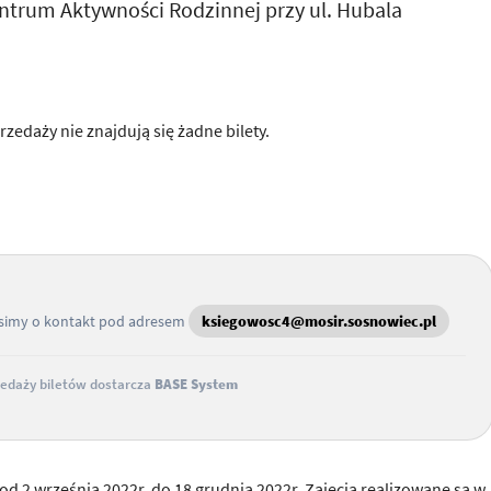
trum Aktywności Rodzinnej przy ul. Hubala
rzedaży nie znajdują się żadne bilety.
osimy o kontakt pod adresem
ksiegowosc4@mosir.sosnowiec.pl
edaży biletów dostarcza
BASE System
e od 2 września 2022r. do 18 grudnia 2022r. Zajęcia realizowane są w