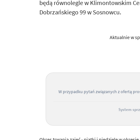
będą równolegle w Klimontowskim Cen
Dobrzańskiego 99 w Sosnowcu.
Aktualnie w sp
W przypadku pytań związanych z ofertą pr
System sprz
Okres trwania zajęć - piątki i niedziele w okresi