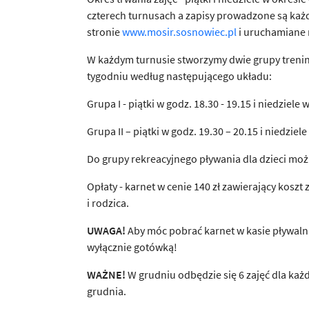
czterech turnusach a zapisy prowadzone są każ
stronie
www.mosir.sosnowiec.pl
i uruchamiane 
W każdym turnusie stworzymy dwie grupy trening
tygodniu według następującego układu:
Grupa I - piątki w godz. 18.30 - 19.15 i niedziele 
Grupa II – piątki w godz. 19.30 – 20.15 i niedziel
Do grupy rekreacyjnego pływania dla dzieci możn
Opłaty - karnet w cenie 140 zł zawierający koszt 
i rodzica.
UWAGA!
Aby móc pobrać karnet w kasie pływalni
wyłącznie gotówką!
WAŻNE!
W grudniu odbędzie się 6 zajęć dla każd
grudnia.