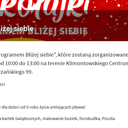
żej siebie
rogramem Bliżej siebie”, które zostaną zorganizowan
 od 10:00 do 13:00 na terenie Klimontowskiego Centru
rzańskiego 99.
eci
d dla dzieci od 6 roku życia umiejących pływać
nia kartek świątecznych, malowanie buziek, forobudka, Poczta