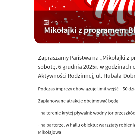
2025-11-19
Mikołajki z programem Bli
Zapraszamy Państwa na „Mikołajki z p
sobotę, 6 grudnia 2025r. w godzinach
Aktywności Rodzinnej, ul. Hubala-Dob
Podczas imprezy obowiązuje limit wejść – 50 dzi
Zaplanowane atrakcje obejmować będą:
- na terenie krytej pływalni: wodny tor przeszkó
- na parterze, w hallu obiektu: warsztaty robie
Mikołajowa