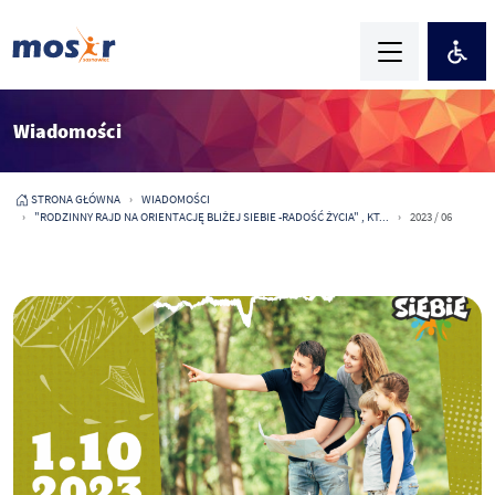
Wiadomości
STRONA GŁÓWNA
WIADOMOŚCI
"RODZINNY RAJD NA ORIENTACJĘ BLIŻEJ SIEBIE -RADOŚĆ ŻYCIA" , KT...
2023 / 06