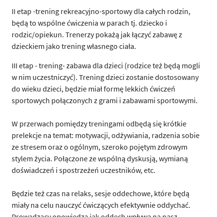
II etap -trening rekreacyjno-sportowy dla całych rodzin,
będą to wspólne ćwiczenia w parach tj. dziecko i
rodzic/opiekun. Trenerzy pokażą jak łączyć zabawę z
dzieckiem jako trening własnego ciała.
III etap - trening- zabawa dla dzieci (rodzice też będą mogli
w nim uczestniczyć). Trening dzieci zostanie dostosowany
do wieku dzieci, będzie miał formę lekkich ćwiczeń
sportowych połączonych z grami i zabawami sportowymi.
W przerwach pomiędzy treningami odbędą się krótkie
prelekcje na temat: motywacji, odżywiania, radzenia sobie
ze stresem oraz o ogólnym, szeroko pojętym zdrowym
stylem życia. Połączone ze wspólną dyskusją, wymianą
doświadczeń i spostrzeżeń uczestników, etc.
Będzie też czas na relaks, sesje oddechowe, które będą
miały na celu nauczyć ćwiczących efektywnie oddychać.
Prowadzący opowiedzą jak oddech wpływa na nasz