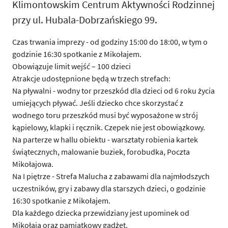
Klimontowskim Centrum Aktywności Rodzinnej
przy ul. Hubala-Dobrzańskiego 99.
Czas trwania imprezy - od godziny 15:00 do 18:00, w tym o
godzinie 16:30 spotkanie z Mikołajem.
Obowiązuje limit wejść – 100 dzieci
Atrakcje udostępnione będą w trzech strefach:
Na pływalni - wodny tor przeszkód dla dzieci od 6 roku życia
umiejących pływać. Jeśli dziecko chce skorzystać z
wodnego toru przeszkód musi być wyposażone w strój
kąpielowy, klapki i ręcznik. Czepek nie jest obowiązkowy.
Na parterze w hallu obiektu - warsztaty robienia kartek
świątecznych, malowanie buziek, forobudka, Poczta
Mikołajowa.
Na I piętrze - Strefa Malucha z zabawami dla najmłodszych
uczestników, gry i zabawy dla starszych dzieci, o godzinie
16:30 spotkanie z Mikołajem.
Dla każdego dziecka przewidziany jest upominek od
Mikołaja oraz pamiątkowy gadżet.