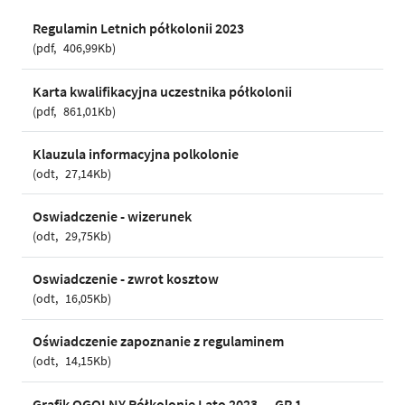
Regulamin Letnich półkolonii 2023
pdf
406,99Kb
Karta kwalifikacyjna uczestnika półkolonii
pdf
861,01Kb
Klauzula informacyjna polkolonie
odt
27,14Kb
Oswiadczenie - wizerunek
odt
29,75Kb
Oswiadczenie - zwrot kosztow
odt
16,05Kb
Oświadczenie zapoznanie z regulaminem
odt
14,15Kb
Grafik OGOLNY Półkolonie Lato 2023 — GR 1