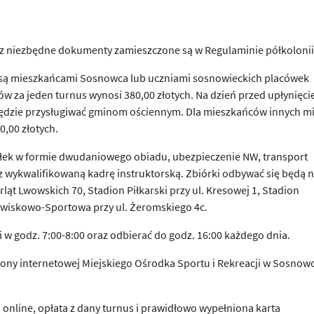
az niezbędne dokumenty zamieszczone są w Regulaminie półkolonii
e są mieszkańcami Sosnowca lub uczniami sosnowieckich placówek
w za jeden turnus wynosi 380,00 złotych. Na dzień przed upłynięc
ędzie przysługiwać gminom ościennym. Dla mieszkańców innych mi
0,00 złotych.
iłek w formie dwudaniowego obiadu, ubezpieczenie NW, transport
wykwalifikowaną kadrę instruktorską. Zbiórki odbywać się będą 
ląt Lwowskich 70, Stadion Piłkarski przy ul. Kresowej 1, Stadion
dowiskowo-Sportowa przy ul. Żeromskiego 4c.
 w godz. 7:00-8:00 oraz odbierać do godz. 16:00 każdego dnia.
ony internetowej Miejskiego Ośrodka Sportu i Rekreacji w Sosnow
 online, opłata z dany turnus i prawidłowo wypełniona karta