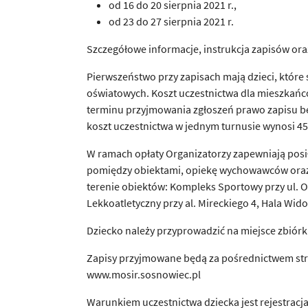
od 16 do 20 sierpnia 2021 r.,
od 23 do 27 sierpnia 2021 r.
Szczegółowe informacje, instrukcja zapisów or
Pierwszeństwo przy zapisach mają dzieci, któr
oświatowych. Koszt uczestnictwa dla mieszkańcó
terminu przyjmowania zgłoszeń prawo zapisu b
koszt uczestnictwa w jednym turnusie wynosi 45
W ramach opłaty Organizatorzy zapewniają pos
pomiędzy obiektami, opiekę wychowawców oraz 
terenie obiektów: Kompleks Sportowy przy ul. Or
Lekkoatletyczny przy al. Mireckiego 4, Hala Wi
Dziecko należy przyprowadzić na miejsce zbiórki
Zapisy przyjmowane będą za pośrednictwem str
www.mosir.sosnowiec.pl
Warunkiem uczestnictwa dziecka jest rejestracja