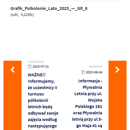
Grafik_Polkolonie_Lato_2023_—_GR_6
odt
9,22Kb
POPRZEDNIE
2023-07-21
NASTĘPNIE
2023-08-04
WAŻNE!!
Informacja -
Informujemy,
Pływalnia
że uczestnicy V
Letnia przy ul.
turnusu
Wojska
półkolonii
Polskiego 181
letnich będą
oraz Pływalnia
odbywać swoje
letnią przy ul 3-
zajęcia według
go Maja 41 są
następującego