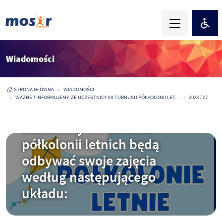
Wiadomości
STRONA GŁÓWNA
WIADOMOŚCI
WAŻNE!! INFORMUJEMY, ŻE UCZESTNICY VII TURNUSU PÓŁKOLONII LET...
2023 / 07
2023-08-04
WAŻNE!! Informujemy, że
uczestnicy VII turnusu
półkolonii letnich będą
odbywać swoje zajęcia
według następującego
układu: