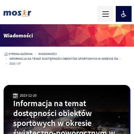
Wiadomości
STRONA GŁÓWNA
WIADOMOŚCI
INFORMACJA NA TEMAT DOSTĘPNOŚCI OBIEKTÓW SPORTOWYCH W OKRESIE ŚW...
2023 / 07
2023-12-20
Informacja na temat
dostępności obiektów
sportowych w okresie
świąteczno-noworocznym w