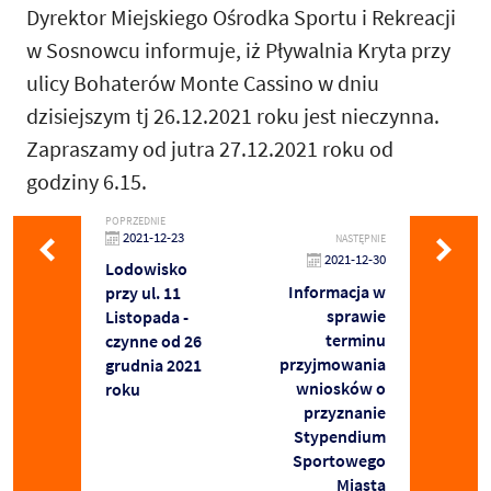
Dyrektor Miejskiego Ośrodka Sportu i Rekreacji
w Sosnowcu informuje, iż Pływalnia Kryta przy
ulicy Bohaterów Monte Cassino w dniu
dzisiejszym tj 26.12.2021 roku jest nieczynna.
Zapraszamy od jutra 27.12.2021 roku od
godziny 6.15.
POPRZEDNIE
2021-12-23
NASTĘPNIE
2021-12-30
Lodowisko
Informacja w
przy ul. 11
sprawie
Listopada -
terminu
czynne od 26
przyjmowania
grudnia 2021
wniosków o
roku
przyznanie
Stypendium
Sportowego
Miasta