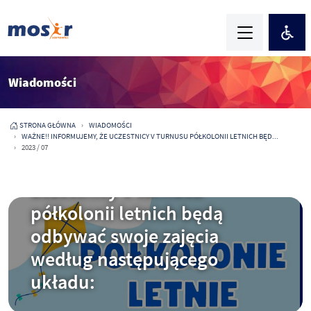
Wiadomości
STRONA GŁÓWNA
WIADOMOŚCI
WAŻNE!! INFORMUJEMY, ŻE UCZESTNICY V TURNUSU PÓŁKOLONII LETNICH BĘD...
2023 / 07
2023-07-21
WAŻNE!! Informujemy, że
uczestnicy V turnusu
półkolonii letnich będą
odbywać swoje zajęcia
według następującego
układu: