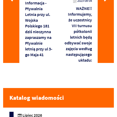
2023-08-04
Informacja -
WAŻNE!!
Pływalnia
Informujemy,
Letnia przy ul.
że uczestnicy
Wojska
VII turnusu
Polskiego 181
półkolonii
dziś nieczynna
letnich będą
zapraszamy na
odbywać swoje
Pływalnie
zajęcia według
letnią przy ul 3-
następującego
go Maja 41
układu:
Katalog wiadomości
Lipiec 2026