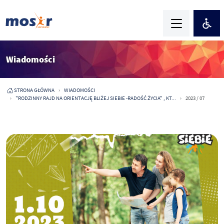
Wiadomości
STRONA GŁÓWNA
WIADOMOŚCI
"RODZINNY RAJD NA ORIENTACJĘ BLIŻEJ SIEBIE -RADOŚĆ ŻYCIA" , KT...
2023 / 07