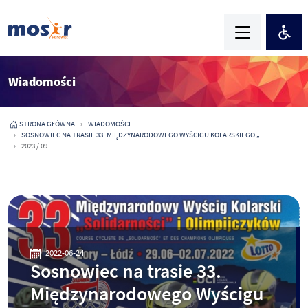
Wiadomości
STRONA GŁÓWNA
WIADOMOŚCI
SOSNOWIEC NA TRASIE 33. MIĘDZYNARODOWEGO WYŚCIGU KOLARSKIEGO „...
2023 / 09
2022-06-24
Sosnowiec na trasie 33.
Międzynarodowego Wyścigu