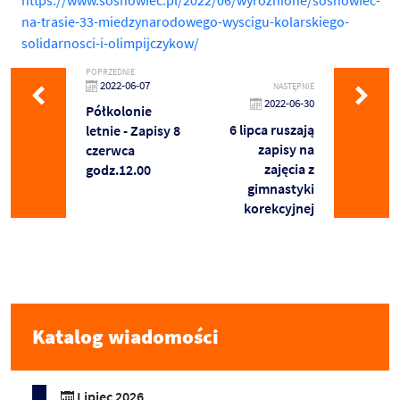
na-trasie-33-miedzynarodowego-wyscigu-kolarskiego-
solidarnosci-i-olimpijczykow/
POPRZEDNIE
2022-06-07
NASTĘPNIE
2022-06-30
Półkolonie
6 lipca ruszają
letnie - Zapisy 8
zapisy na
czerwca
zajęcia z
godz.12.00
gimnastyki
korekcyjnej
Katalog wiadomości
Lipiec 2026