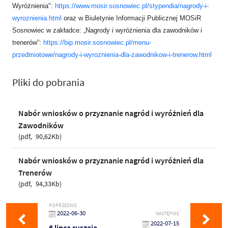
Wyróżnienia":
https://www.mosir.sosnowiec.pl/stypendia/nagrody-i-
wyroznienia.html
oraz w Biuletynie Informacji Publicznej MOSiR
Sosnowiec w zakładce: „Nagrody i wyróżnienia dla zawodników i
trenerów”:
https://bip.mosir.sosnowiec.pl/menu-
przedmiotowe/nagrody-i-wyroznienia-dla-zawodnikow-i-trenerow.html
Pliki do pobrania
Nabór wniosków o przyznanie nagród i wyróżnień dla
Zawodników
pdf
90,62Kb
Nabór wniosków o przyznanie nagród i wyróżnień dla
Trenerów
pdf
94,33Kb
POPRZEDNIE
2022-06-30
NASTĘPNIE
2022-07-15
6 lipca ruszają