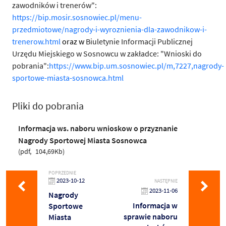
zawodników i trenerów":
https://bip.mosir.sosnowiec.pl/menu-
przedmiotowe/nagrody-i-wyroznienia-dla-zawodnikow-i-
trenerow.html
oraz w
Biuletynie Informacji Publicznej
Urzędu Miejskiego w Sosnowcu w zakładce: "Wnioski do
pobrania":
https://www.bip.um.sosnowiec.pl/m,7227,nagrody-
sportowe-miasta-sosnowca.html
Pliki do pobrania
Informacja ws. naboru wnioskow o przyznanie
Nagrody Sportowej Miasta Sosnowca
pdf
104,69Kb
POPRZEDNIE
2023-10-12
NASTĘPNIE
2023-11-06
Nagrody
Informacja w
Sportowe
sprawie naboru
Miasta