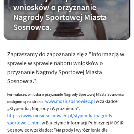
wniosków o przyznanie
Nagrody Sportowej Miasta
Sosnowca.
Zapraszamy do zapoznania się z "Informacją w
sprawie w sprawie naboru wniosków o
przyznanie Nagrody Sportowej Miasta
Sosnowca."
Formularze: wniosku o przyznanie Nagrody Sportowej Miasta Sosnowca
www.mosir.sosnowiec.pl
w zakładce
dostępne są na stronie
„Stypendia, Nagrody i Wyróżnienia":
https://www.mosir.sosnowiec.pl/stypendia/nagrody-
sportowe-1.html
w Biuletynie Informacji Publicznej MOSiR
Sosnowiec w zakładce: "Nagrody i wyróżnienia dla