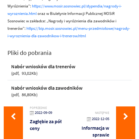
Wyróżnienia":
https://www.mosir.sosnowiec.pl/stypendia/nagrody-i-
wyroznienia.html
oraz w Biuletynie Informacji Publicznej MOSiR
Sosnowiec w zakładce: „Nagrody i wyróżnienia dla zawodników i
trenerów”:
https://bip.mosir.sosnowiec.pl/menu-przedmiotowe/nagrody-
i-wyroznienia-dla-zawodnikow-i-trenerow.html
Pliki do pobrania
Nabór wniosków dla trenerów
pdf
93,02Kb
Nabór wniosków dla zawodników
pdf
86,80Kb
POPRZEDNIE
2022-09-09
NASTĘPNIE
2022-12-05
Zagłębie za pół
Informacja w
ceny
sprawie