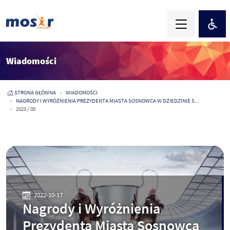
Wiadomości
STRONA GŁÓWNA
WIADOMOŚCI
NAGRODY I WYRÓŻNIENIA PREZYDENTA MIASTA SOSNOWCA W DZIEDZINIE S...
2023 / 05
2022-10-17
Nagrody i Wyróżnienia
Prezydenta Miasta Sosnowca