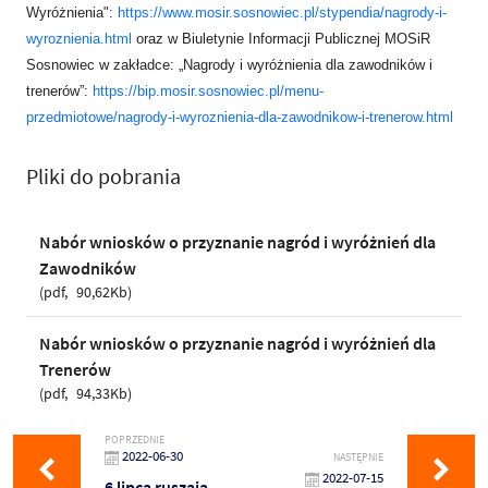
Wyróżnienia":
https://www.mosir.sosnowiec.pl/stypendia/nagrody-i-
wyroznienia.html
oraz w Biuletynie Informacji Publicznej MOSiR
Sosnowiec w zakładce: „Nagrody i wyróżnienia dla zawodników i
trenerów”:
https://bip.mosir.sosnowiec.pl/menu-
przedmiotowe/nagrody-i-wyroznienia-dla-zawodnikow-i-trenerow.html
Pliki do pobrania
Nabór wniosków o przyznanie nagród i wyróżnień dla
Zawodników
pdf
90,62Kb
Nabór wniosków o przyznanie nagród i wyróżnień dla
Trenerów
pdf
94,33Kb
POPRZEDNIE
2022-06-30
NASTĘPNIE
2022-07-15
6 lipca ruszają