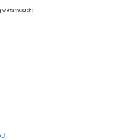
ą w 9 turnusach:
AJ