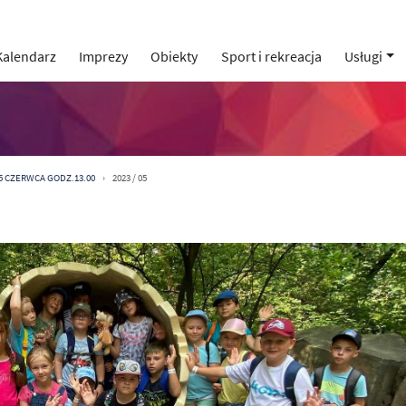
Kalendarz
Imprezy
Obiekty
Sport i rekreacja
Usługi
 5 CZERWCA GODZ.13.00
2023 / 05