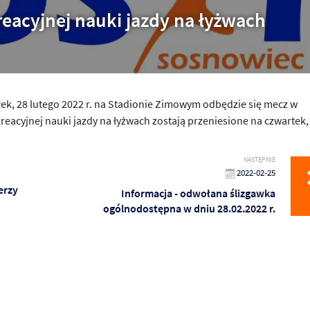
kreacyjnej nauki jazdy na łyżwach
łek
,
28 lutego
2022 r. na Stadionie Zimowym odbędzie się mecz w
kreacyjnej nauki jazdy na łyżwach zostają przeniesione na
czwartek
NASTĘPNIE
2022-02-25
erzy
Informacja - odwołana ślizgawka
ogólnodostępna w dniu 28.02.2022 r.