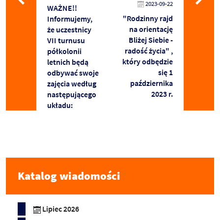
2023-09-22
WAŻNE!!
"Rodzinny rajd
Informujemy,
na orientację
że uczestnicy
Bliżej Siebie -
VII turnusu
radość życia" ,
półkolonii
który odbędzie
letnich będą
się 1
odbywać swoje
października
zajęcia według
2023 r.
następującego
układu:
Katalog wiadomości
Lipiec 2026