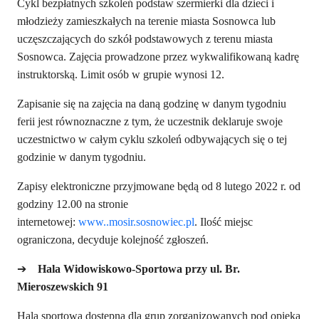
Cykl bezpłatnych szkoleń podstaw szermierki dla dzieci i
młodzieży zamieszkałych na terenie miasta Sosnowca lub
uczęszczających do szkół podstawowych z terenu miasta
Sosnowca. Zajęcia prowadzone przez wykwalifikowaną kadrę
instruktorską. Limit osób w grupie wynosi 12.
Zapisanie się na zajęcia na daną godzinę w danym tygodniu
ferii jest równoznaczne z tym, że uczestnik deklaruje swoje
uczestnictwo w całym cyklu szkoleń odbywających się o tej
godzinie w danym tygodniu.
Zapisy elektroniczne przyjmowane będą od
8 lutego 2022
r.
od
godziny 12.00 na stronie
internetowej:
www..mosir.sosnowiec.pl
. Ilość miejsc
ograniczona, decyduje kolejność zgłoszeń.
➔
Hala Widowiskowo-Sportowa przy ul. Br.
Mieroszewskich 91
Hala sportowa dostępna dla grup zorganizowanych pod opieką