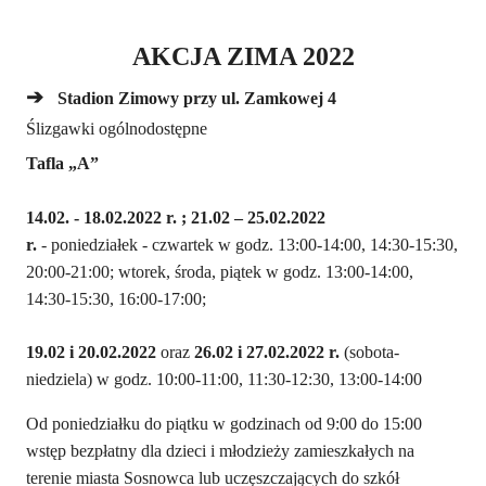
AKCJA ZIMA 2022
➔
Stadion Zimowy przy ul. Zamkowej 4
Ślizgawki ogólnodostępne
Tafla „A”
14.02. -
18.02.2022 r. ; 21.02 – 25.02.2022
r.
-
poniedziałek
-
czwartek
w godz. 13:00-14:00, 14:30-15:30,
20:00-21:00;
wtorek
, środa,
piątek
w godz. 13:00-14:00,
14:30-15:30,
16
:00-17:00;
19.02 i 20.02.2022
oraz
26.02 i 27.02.2022 r.
(
sobota
-
niedziela
) w godz. 10:00-11:00, 11:30-12:30, 13:00-14:00
Od poniedziałku do piątku w godzinach od 9:00 do 15:00
wstęp bezpłatny dla dzieci i młodzieży zamieszkałych na
terenie miasta Sosnowca lub uczęszczających do szkół