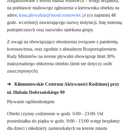
zorganizowane z terenu miasta Sosnowca – wstęp bezpłatny,
na podstawie mailowego zgłoszenia u kierownika obiektu na
adres:
kasa.plywalnia@mosir.sosnowiec.pl
(co najmniej 48
godz. wcześniej) zawierającego nazwę instytucji, listę imienną
podopiecznych oraz nazwisko opiekuna grupy.
Z uwagi na obowiązujące obostrzenia związane z pandemią
koronawirusa, oraz zgodnie z aktualnym Rozporządzeniem
Rady Ministrów na terenie pływalni obowiązuje limit 30%
maksymalnego obłożenia obiektu (limit nie dotyczy osób
zaszczepionych).
➔
Klimontowskie Centrum Aktywności Rodzinnej przy
ul. Hubala Dobrzańskiego 99
Pływanie ogólnodostępne
Obiekt czynny codziennie w godz. 6:00 - 23:00. Od
poniedziałku do piątku w godz. 9:00 - 15:00 wstęp bezpłatny
dla dzieci i młodzieży zamieszkałych na terenie miasta