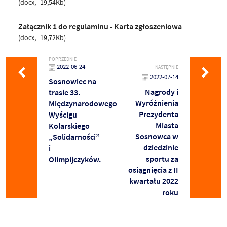
docx
19,54Kb
Załącznik 1 do regulaminu - Karta zgłoszeniowa
docx
19,72Kb
POPRZEDNIE
2022-06-24
NASTĘPNIE
2022-07-14
Sosnowiec na
Nagrody i
trasie 33.
Wyróżnienia
Międzynarodowego
Prezydenta
Wyścigu
Miasta
Kolarskiego
Sosnowca w
„Solidarności”
dziedzinie
i
sportu za
Olimpijczyków.
osiągnięcia z II
kwartału 2022
roku