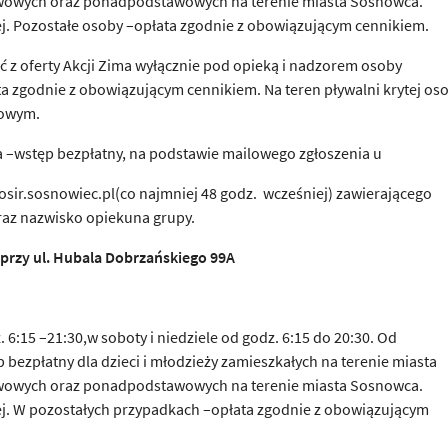
awowych oraz ponadpodstawowych na terenie miasta Sosnowca.
ej. Pozostałe osoby –opłata zgodnie z obowiązującym cennikiem.
ć z oferty Akcji Zima wyłącznie pod opieką i nadzorem osoby
łata zgodnie z obowiązującym cennikiem. Na teren pływalni krytej os
nowym.
 –wstęp bezpłatny, na podstawie mailowego zgłoszenia u
sir.sosnowiec.pl(co najmniej 48 godz. wcześniej) zawierającego
oraz nazwisko opiekuna grupy.
 przy ul. Hubala Dobrza
ń
skiego 99A
 6:15 –21:30,w soboty i niedziele od godz. 6:15 do 20:30. Od
p bezpłatny dla dzieci i młodzieży zamieszkałych na terenie miasta
awowych oraz ponadpodstawowych na terenie miasta Sosnowca.
nej. W pozostałych przypadkach –opłata zgodnie z obowiązującym