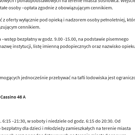
wowych i ponadpodstawowych na terenie miasta Sosnowca. Wejści
stałe osoby –opłata zgodnie z obowiązującym cennikiem.
ć z oferty wyłącznie pod opieką i nadzorem osoby pełnoletniej, któ
iązującym cennikiem.
–wstęp bezpłatny w godz. 9.00 -15.00, na podstawie pisemnego
nazwę instytucji, listę imienną podopiecznych oraz nazwisko opiek
mogących jednocześnie przebywać na tafli lodowiska jest ogranicz
 Cassino 46 A
6:15 –21:30, w soboty i niedziele od godz. 6:15 do 20:30. Od
 bezpłatny dla dzieci i młodzieży zamieszkałych na terenie miasta