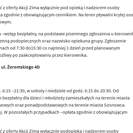
ć z oferty Akcji Zima wyłącznie pod opieką i nadzorem osoby
łata zgodnie z obowiązującym cennikiem. Na teren pływalni krytej os
nowym.
 –wstęp bezpłatny, na podstawie pisemnego zgłoszenia u kierowni
imienną podopiecznych oraz nazwisko opiekuna grupy. Zgłoszenie
inach od 7:30 do15:30 co najmniej 1 dzień przed planowanym
możliwy po zaakceptowaniu przez kierownika.
 ul.
Ż
eromskiego 4D
6:15 –21:30, w soboty i niedziele od godz. 6:15 do 20:30. Od
p bezpłatny dla dzieci i młodzieży zamieszkałych na terenie miasta
awowych oraz ponadpodstawowych na terenie miasta Sosnowca.
nej. W pozostałych przypadkach –opłata zgodnie z obowiązującym
ać z oferty Akcji Zima wyłącznie podopieką i nadzorem osoby