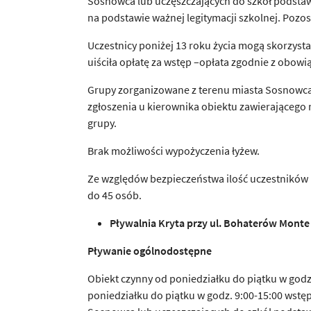
Sosnowca lub uczęszczających do szkół podsta
na podstawie ważnej legitymacji szkolnej. Pozo
Uczestnicy poniżej 13 roku życia mogą skorzysta
uiściła opłatę za wstęp –opłata zgodnie z obow
Grupy zorganizowane z terenu miasta Sosnowca 
zgłoszenia u kierownika obiektu zawierającego 
grupy.
Brak możliwości wypożyczenia łyżew.
Ze względów bezpieczeństwa ilość uczestników 
do 45 osób.
P
ł
ywalnia Kryta przy ul. Bohaterów Monte
P
ł
ywanie ogólnodost
ę
pne
Obiekt czynny od poniedziałku do piątku w godz. 
poniedziałku do piątku w godz. 9:00-15:00 wstęp