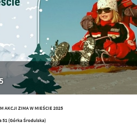
5
 AKCJI ZIMA W MIE
Ś
CIE 2025
a 51 (Górka
Ś
rodulska)