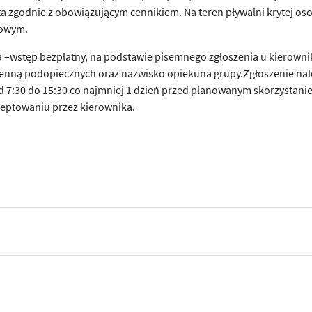
łata zgodnie z obowiązującym cennikiem. Na teren pływalni krytej os
nowym.
 –wstęp bezpłatny, na podstawie pisemnego zgłoszenia u kierowni
imienną podopiecznych oraz nazwisko opiekuna grupy.Zgłoszenie nal
d 7:30 do 15:30 co najmniej 1 dzień przed planowanym skorzystani
ceptowaniu przez kierownika.