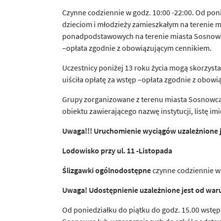
Czynne codziennie w godz. 10:00 -22:00. Od pon
dzieciom i młodzieży zamieszkałym na terenie 
ponadpodstawowych na terenie miasta Sosnowca.
–opłata zgodnie z obowiązującym cennikiem.
Uczestnicy poniżej 13 roku życia mogą skorzysta
uiściła opłatę za wstęp –opłata zgodnie z obow
Grupy zorganizowane z terenu miasta Sosnowca
obiektu zawierającego nazwę instytucji, listę 
Uwaga!!! Uruchomienie wyci
ą
gów uzale
ż
nione
Lodowisko przy ul. 11 -Listopada
Ś
lizgawki ogólnodost
ę
pne
czynne codziennie w g
Uwaga! Udost
ę
pnienie uzale
ż
nione jest od wa
Od poniedziałku do piątku do godz. 15.00 wstęp 