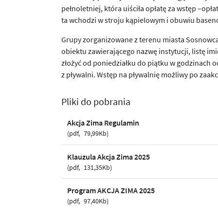
pełnoletniej, która uiściła opłatę za wstęp –op
ta wchodzi w stroju kąpielowym i obuwiu base
Grupy zorganizowane z terenu miasta Sosnowca
obiektu zawierającego nazwę instytucji, listę 
złożyć od poniedziałku do piątku w godzinach o
z pływalni. Wstęp na pływalnię możliwy po zaak
Pliki do pobrania
Akcja Zima Regulamin
pdf
79,99Kb
Klauzula Akcja Zima 2025
pdf
131,35Kb
Program AKCJA ZIMA 2025
pdf
97,40Kb