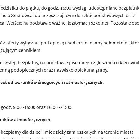
iedziałku do piątku, do godz. 15:00 wyciągi udostępniane bezpłatni
miasta Sosnowca lub uczęszczającym do szkół podstawowych oraz
 Wejście na podstawie ważnej legitymacji szkolnej. Pozostałe os
ć z oferty wyłącznie pod opieką i nadzorem osoby pełnoletniej, któ
iązującym cennikiem.
 –wstęp bezpłatny, na podstawie pisemnego zgłoszenia u kierowni
imienną podopiecznych oraz nazwisko opiekuna grupy.
 jest od warunków
ś
niegowych i atmosferycznych.
odz. 9:00 -15:00 oraz 16:00 -21:00.
runków atmosferycznych
bezpłatny dla dzieci i młodzieży zamieszkałych na terenie miasta