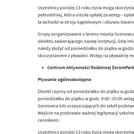
Uczestnicy poniżej 13 roku życia mogą skorzysta
pełnoletniej, która uiściła opłatę za wstęp –op
ta wchodzi w stroju kąpielowym i obuwiu base
Grupy zorganizowane z terenu miasta Sosnowca
obiektu zawierającego nazwę instytucji, listę 
należy złożyć od poniedziałku do piątku w godz
skorzystaniem z pływalni. Wstęp na pływalnię 
Centrum Aktywno
ś
ci Rodzinnej
Ż
eromPark
P
ł
ywanie ogólnodost
ę
pne
Obiekt czynny od poniedziałku do piątku w godz. 
poniedziałku do piątku w godz. 9:00 -15:00 wstę
Sosnowca lub uczęszczających do szkół podst
Wejście na podstawie ważnej legitymacji szkol
cennikiem.
Uczestnicy poniżej 13 roku życia mogą skorzyst