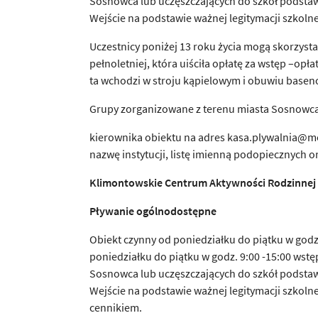
Sosnowca lub uczęszczających do szkół podst
Wejście na podstawie ważnej legitymacji szkoln
Uczestnicy poniżej 13 roku życia mogą skorzysta
pełnoletniej, która uiściła opłatę za wstęp –op
ta wchodzi w stroju kąpielowym i obuwiu base
Grupy zorganizowane z terenu miasta Sosnowca
kierownika obiektu na adres kasa.plywalnia@mo
nazwę instytucji, listę imienną podopiecznych 
Klimontowskie Centrum Aktywno
ś
ci Rodzinnej
P
ł
ywanie ogólnodost
ę
pne
Obiekt czynny od poniedziałku do piątku w godz.
poniedziałku do piątku w godz. 9:00 -15:00 wstę
Sosnowca lub uczęszczających do szkół podst
Wejście na podstawie ważnej legitymacji szkol
cennikiem.