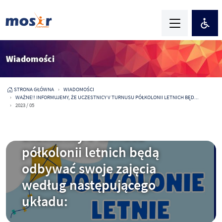
Wiadomości
STRONA GŁÓWNA
WIADOMOŚCI
WAŻNE!! INFORMUJEMY, ŻE UCZESTNICY V TURNUSU PÓŁKOLONII LETNICH BĘD...
2023 / 05
2023-07-21
WAŻNE!! Informujemy, że
uczestnicy V turnusu
półkolonii letnich będą
odbywać swoje zajęcia
według następującego
układu: