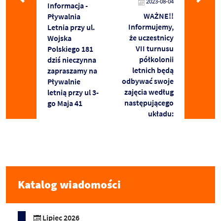
2023-08-04
Informacja -
WAŻNE!!
Pływalnia
Informujemy,
Letnia przy ul.
że uczestnicy
Wojska
VII turnusu
Polskiego 181
półkolonii
dziś nieczynna
letnich będą
zapraszamy na
odbywać swoje
Pływalnie
zajęcia według
letnią przy ul 3-
następującego
go Maja 41
układu:
Katalog wiadomości
Lipiec 2026