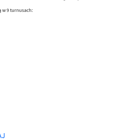
ą w 9 turnusach:
AJ