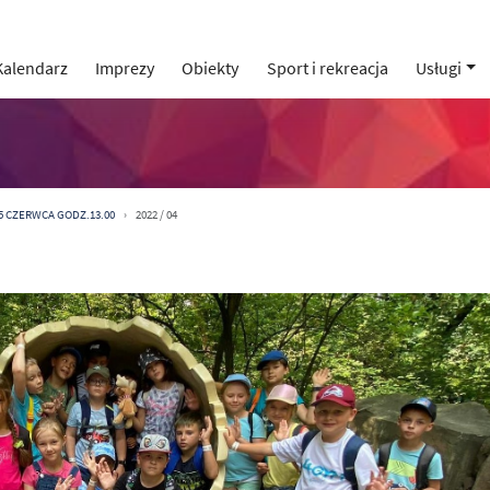
Kalendarz
Imprezy
Obiekty
Sport i rekreacja
Usługi
 5 CZERWCA GODZ.13.00
2022 / 04