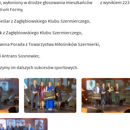
oku, wyłoniony w drodze głosowania mieszkańców z wynikiem 223
ntrum Formy,
ieślar z Zagłębiowskiego Klubu Szermierczego,
ik z Zagłębiowskiego Klubu Szermierczego,
uzanna Porada z Towarzystwa Miłośników Szermierki,
i Antrans Sosnowiec.
czymy im dalszych sukcesów sportowych.