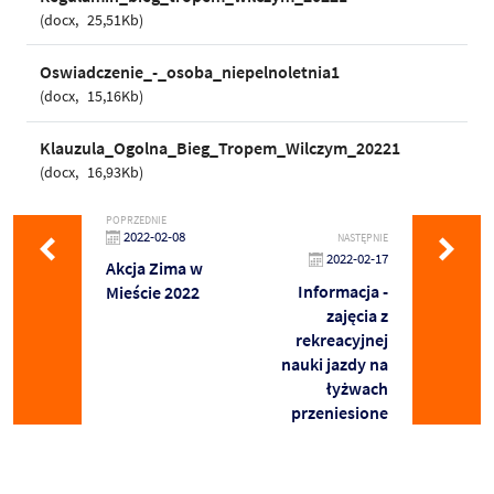
docx
25,51Kb
Oswiadczenie_-_osoba_niepelnoletnia1
docx
15,16Kb
Klauzula_Ogolna_Bieg_Tropem_Wilczym_20221
docx
16,93Kb
POPRZEDNIE
2022-02-08
NASTĘPNIE
2022-02-17
Akcja Zima w
Informacja -
Mieście 2022
zajęcia z
rekreacyjnej
nauki jazdy na
łyżwach
przeniesione