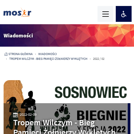
Wiadomości
STRONA GŁÓWNA
WIADOMOŚCI
TROPEM WILCZYM - BIEG PAMIĘCI ŻOŁNIERZY WYKLĘTYCH
2022 / 02
2022-02-09
Tropem Wilczym - Bieg
Pamięci Żołnierzy Wyklętych