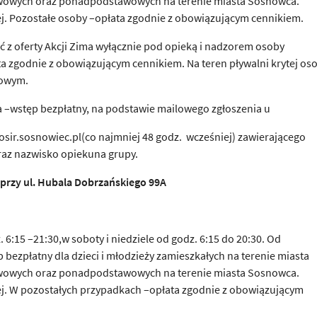
awowych oraz ponadpodstawowych na terenie miasta Sosnowca.
ej. Pozostałe osoby –opłata zgodnie z obowiązującym cennikiem.
ć z oferty Akcji Zima wyłącznie pod opieką i nadzorem osoby
łata zgodnie z obowiązującym cennikiem. Na teren pływalni krytej os
nowym.
 –wstęp bezpłatny, na podstawie mailowego zgłoszenia u
sir.sosnowiec.pl(co najmniej 48 godz. wcześniej) zawierającego
oraz nazwisko opiekuna grupy.
 przy ul. Hubala Dobrza
ń
skiego 99A
 6:15 –21:30,w soboty i niedziele od godz. 6:15 do 20:30. Od
p bezpłatny dla dzieci i młodzieży zamieszkałych na terenie miasta
awowych oraz ponadpodstawowych na terenie miasta Sosnowca.
nej. W pozostałych przypadkach –opłata zgodnie z obowiązującym