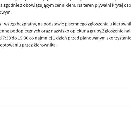
łata zgodnie z obowiązującym cennikiem. Na teren pływalni krytej os
nowym.
 –wstęp bezpłatny, na podstawie pisemnego zgłoszenia u kierowni
imienną podopiecznych oraz nazwisko opiekuna grupy.Zgłoszenie nal
d 7:30 do 15:30 co najmniej 1 dzień przed planowanym skorzystani
ceptowaniu przez kierownika.