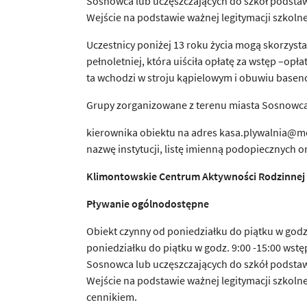
Sosnowca lub uczęszczających do szkół podst
Wejście na podstawie ważnej legitymacji szkoln
Uczestnicy poniżej 13 roku życia mogą skorzysta
pełnoletniej, która uiściła opłatę za wstęp –op
ta wchodzi w stroju kąpielowym i obuwiu base
Grupy zorganizowane z terenu miasta Sosnowca
kierownika obiektu na adres kasa.plywalnia@mo
nazwę instytucji, listę imienną podopiecznych 
Klimontowskie Centrum Aktywno
ś
ci Rodzinnej
P
ł
ywanie ogólnodost
ę
pne
Obiekt czynny od poniedziałku do piątku w godz.
poniedziałku do piątku w godz. 9:00 -15:00 wstę
Sosnowca lub uczęszczających do szkół podst
Wejście na podstawie ważnej legitymacji szkol
cennikiem.