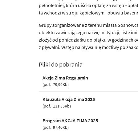
pełnoletniej, która uiściła opłatę za wstęp –op
ta wchodzi w stroju kąpielowym i obuwiu base
Grupy zorganizowane z terenu miasta Sosnowca
obiektu zawierającego nazwę instytucji, listę 
złożyć od poniedziałku do piątku w godzinach o
z pływalni. Wstęp na pływalnię możliwy po zaak
Pliki do pobrania
Akcja Zima Regulamin
pdf
79,99Kb
Klauzula Akcja Zima 2025
pdf
131,35Kb
Program AKCJA ZIMA 2025
pdf
97,40Kb