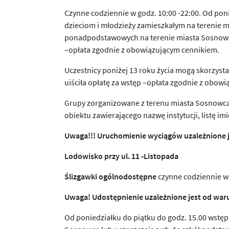
Czynne codziennie w godz. 10:00 -22:00. Od pon
dzieciom i młodzieży zamieszkałym na terenie 
ponadpodstawowych na terenie miasta Sosnowca.
–opłata zgodnie z obowiązującym cennikiem.
Uczestnicy poniżej 13 roku życia mogą skorzysta
uiściła opłatę za wstęp –opłata zgodnie z obow
Grupy zorganizowane z terenu miasta Sosnowca
obiektu zawierającego nazwę instytucji, listę 
Uwaga!!! Uruchomienie wyci
ą
gów uzale
ż
nione
Lodowisko przy ul. 11 -Listopada
Ś
lizgawki ogólnodost
ę
pne
czynne codziennie w g
Uwaga! Udost
ę
pnienie uzale
ż
nione jest od wa
Od poniedziałku do piątku do godz. 15.00 wstęp 