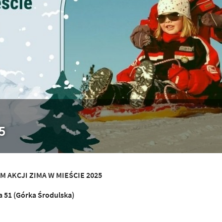
5
 AKCJI ZIMA W MIE
Ś
CIE 2025
a 51 (Górka
Ś
rodulska)