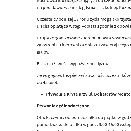
Sosnowca lub uczęszczających do szkół podsta
na podstawie ważnej legitymacji szkolnej. Pozo
Uczestnicy poniżej 13 roku życia mogą skorzysta
uiściła opłatę za wstęp –opłata zgodnie z obow
Grupy zorganizowane z terenu miasta Sosnowca 
zgłoszenia u kierownika obiektu zawierającego 
grupy.
Brak możliwości wypożyczenia łyżew.
Ze względów bezpieczeństwa ilość uczestników 
do 45 osób.
P
ł
ywalnia Kryta przy ul. Bohaterów Monte
P
ł
ywanie ogólnodost
ę
pne
Obiekt czynny od poniedziałku do piątku w godz. 
poniedziałku do piątku w godz. 9:00-15:00 wstęp