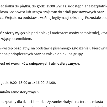
iedziałku do piątku, do godz. 15:00 wyciągi udostępniane bezpłatni
miasta Sosnowca lub uczęszczającym do szkół podstawowych oraz
 Wejście na podstawie ważnej legitymacji szkolnej. Pozostałe os
ć z oferty wyłącznie pod opieką i nadzorem osoby pełnoletniej, któ
iązującym cennikiem.
 –wstęp bezpłatny, na podstawie pisemnego zgłoszenia u kierowni
imienną podopiecznych oraz nazwisko opiekuna grupy.
 jest od warunków
ś
niegowych i atmosferycznych.
odz. 9:00 -15:00 oraz 16:00 -21:00.
runków atmosferycznych
bezpłatny dla dzieci i młodzieży zamieszkałych na terenie miasta