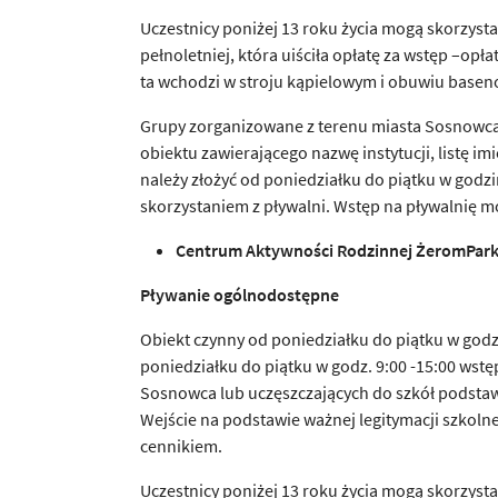
Uczestnicy poniżej 13 roku życia mogą skorzysta
pełnoletniej, która uiściła opłatę za wstęp –op
ta wchodzi w stroju kąpielowym i obuwiu base
Grupy zorganizowane z terenu miasta Sosnowca
obiektu zawierającego nazwę instytucji, listę 
należy złożyć od poniedziałku do piątku w godz
skorzystaniem z pływalni. Wstęp na pływalnię 
Centrum Aktywno
ś
ci Rodzinnej
Ż
eromPark
P
ł
ywanie ogólnodost
ę
pne
Obiekt czynny od poniedziałku do piątku w godz. 
poniedziałku do piątku w godz. 9:00 -15:00 wstę
Sosnowca lub uczęszczających do szkół podst
Wejście na podstawie ważnej legitymacji szkol
cennikiem.
Uczestnicy poniżej 13 roku życia mogą skorzyst