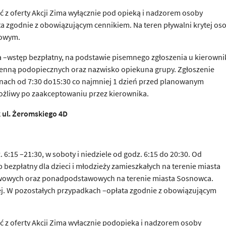
ć z oferty Akcji Zima wyłącznie pod opieką i nadzorem osoby
łata zgodnie z obowiązującym cennikiem. Na teren pływalni krytej os
nowym.
 –wstęp bezpłatny, na podstawie pisemnego zgłoszenia u kierowni
imienną podopiecznych oraz nazwisko opiekuna grupy. Zgłoszenie
inach od 7:30 do15:30 co najmniej 1 dzień przed planowanym
możliwy po zaakceptowaniu przez kierownika.
 ul.
Ż
eromskiego 4D
6:15 –21:30, w soboty i niedziele od godz. 6:15 do 20:30. Od
p bezpłatny dla dzieci i młodzieży zamieszkałych na terenie miasta
awowych oraz ponadpodstawowych na terenie miasta Sosnowca.
nej. W pozostałych przypadkach –opłata zgodnie z obowiązującym
ać z oferty Akcji Zima wyłącznie podopieką i nadzorem osoby