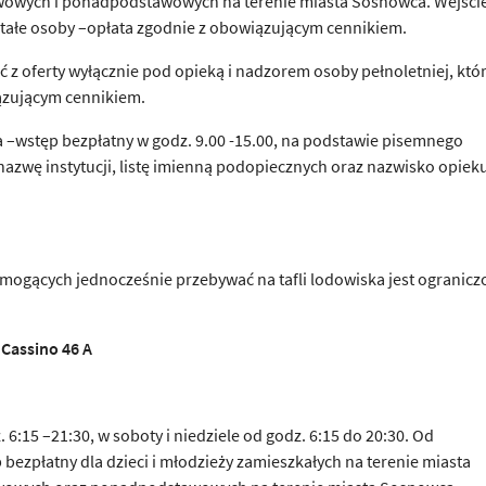
wowych i ponadpodstawowych na terenie miasta Sosnowca. Wejści
stałe osoby –opłata zgodnie z obowiązującym cennikiem.
ć z oferty wyłącznie pod opieką i nadzorem osoby pełnoletniej, któ
iązującym cennikiem.
–wstęp bezpłatny w godz. 9.00 -15.00, na podstawie pisemnego
nazwę instytucji, listę imienną podopiecznych oraz nazwisko opiek
mogących jednocześnie przebywać na tafli lodowiska jest ogranicz
 Cassino 46 A
6:15 –21:30, w soboty i niedziele od godz. 6:15 do 20:30. Od
 bezpłatny dla dzieci i młodzieży zamieszkałych na terenie miasta