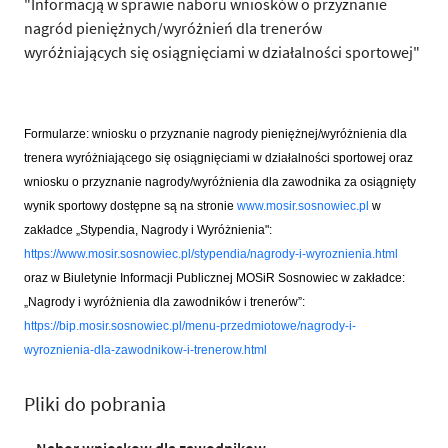
"Informacją w sprawie naboru wniosków o przyznanie
nagród pieniężnych/wyróżnień dla trenerów
wyróżniających się osiągnięciami w działalności sportowej"
Formularze: wniosku o przyznanie nagrody pieniężnej/wyróżnienia dla
trenera wyróżniającego się osiągnięciami w działalności sportowej oraz
wniosku o przyznanie nagrody/wyróżnienia dla zawodnika za osiągnięty
wynik sportowy dostępne są na stronie
www.mosir.sosnowiec.pl
w
zakładce
„
Stypendia, Nagrody i Wyróżnienia":
https://www.mosir.sosnowiec.pl/stypendia/nagrody-i-wyroznienia.html
oraz w Biuletynie Informacji Publicznej MOSiR Sosnowiec w zakładce:
„Nagrody i wyróżnienia dla zawodników i trenerów”:
https://bip.mosir.sosnowiec.pl/menu-przedmiotowe/nagrody-i-
wyroznienia-dla-zawodnikow-i-trenerow.html
Pliki do pobrania
Nabor wnioskow dla zawodnikow