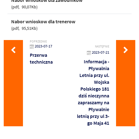
pdf
90,07Kb
Nabor wnioskow dla trenerow
pdf
95,51Kb
POPRZEDNIE
2023-07-17
NASTĘPNIE
2023-07-21
Przerwa
Informacja -
techniczna
Pływalnia
Letnia przy ul.
Wojska
Polskiego 181
dziś nieczynna
zapraszamy na
Pływalnie
letnią przy ul 3-
go Maja 41