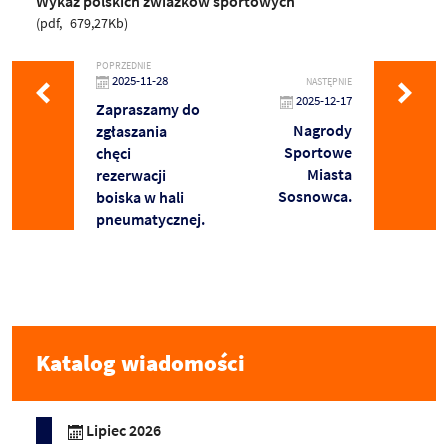
Wykaz polskich zwiazków sportowych
pdf
679,27Kb
POPRZEDNIE
2025-11-28
NASTĘPNIE
2025-12-17
Zapraszamy do
Nagrody
zgłaszania
Sportowe
chęci
Miasta
rezerwacji
Sosnowca.
boiska w hali
pneumatycznej.
Katalog wiadomości
Lipiec 2026