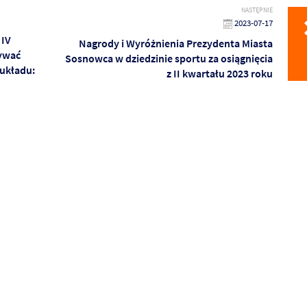
NASTĘPNIE
2023-07-17
 IV
Nagrody i Wyróżnienia Prezydenta Miasta
bywać
Sosnowca w dziedzinie sportu za osiągnięcia
 układu:
z II kwartału 2023 roku