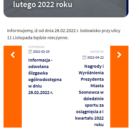
lutego 2022 roku
Informujemy, iż od dnia 28.02.2022 r. lodowisko przy ulicy
11 Listopada będzie nieczynne.
POPRZEDNIE
2022-02-25
NASTĘPNIE
2022-04-22
Informacja -
Nagrody i
odwołana
Wyróżnienia
ślizgawka
Prezydenta
ogólnodostępna
Miasta
w dniu
Sosnowca w
28.02.2022 r.
dziedzinie
sportu za
osiągnięcia z I
kwartału 2022
roku