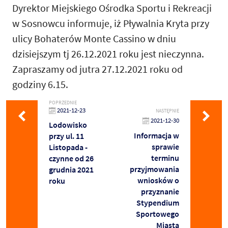
Dyrektor Miejskiego Ośrodka Sportu i Rekreacji
w Sosnowcu informuje, iż Pływalnia Kryta przy
ulicy Bohaterów Monte Cassino w dniu
dzisiejszym tj 26.12.2021 roku jest nieczynna.
Zapraszamy od jutra 27.12.2021 roku od
godziny 6.15.
POPRZEDNIE
2021-12-23
NASTĘPNIE
2021-12-30
Lodowisko
Informacja w
przy ul. 11
sprawie
Listopada -
terminu
czynne od 26
przyjmowania
grudnia 2021
wniosków o
roku
przyznanie
Stypendium
Sportowego
Miasta