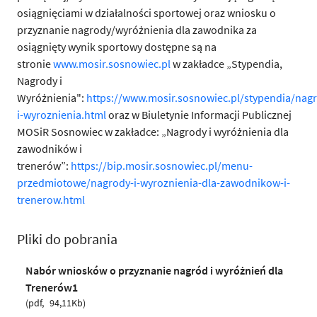
osiągnięciami w działalności sportowej oraz wniosku o
przyznanie nagrody/wyróżnienia dla zawodnika za
osiągnięty wynik sportowy dostępne są na
stronie
www.mosir.sosnowiec.pl
w zakładce
„Stypendia,
Nagrody i
Wyróżnienia":
https://www.mosir.sosnowiec.pl/stypendia/nag
i-wyroznienia.html
oraz w Biuletynie Informacji Publicznej
MOSiR Sosnowiec w zakładce: „Nagrody i wyróżnienia dla
zawodników i
trenerów”:
https://bip.mosir.sosnowiec.pl/menu-
przedmiotowe/nagrody-i-wyroznienia-dla-zawodnikow-i-
trenerow.html
Pliki do pobrania
Nabór wniosków o przyznanie nagród i wyróżnień dla
Trenerów1
pdf
94,11Kb