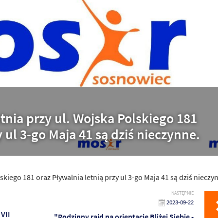
tnia przy ul. Wojska Polskiego 181
y ul 3-go Maja 41 są dziś nieczynne.
skiego 181 oraz Pływalnia letnią przy ul 3-go Maja 41 są dziś nieczy
NASTĘPNIE
2023-09-22
VII
"Rodzinny rajd na orientację Bliżej Siebie -