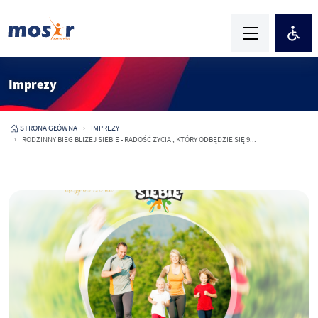
Imprezy
STRONA GŁÓWNA
IMPREZY
RODZINNY BIEG BLIŻEJ SIEBIE - RADOŚĆ ŻYCIA , KTÓRY ODBĘDZIE SIĘ 9...