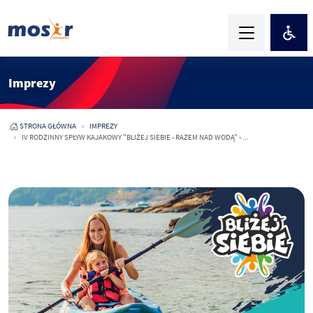
Imprezy
STRONA GŁÓWNA
IMPREZY
IV RODZINNY SPŁYW KAJAKOWY "BLIŻEJ SIEBIE - RAZEM NAD WODĄ" - ...