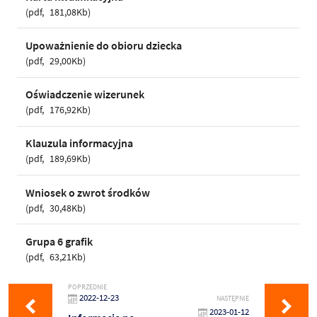
pdf
181,08Kb
Upoważnienie do obioru dziecka
pdf
29,00Kb
Oświadczenie wizerunek
pdf
176,92Kb
Klauzula informacyjna
pdf
189,69Kb
Wniosek o zwrot środków
pdf
30,48Kb
Grupa 6 grafik
pdf
63,21Kb
POPRZEDNIE
2022-12-23
NASTĘPNIE
2023-01-12