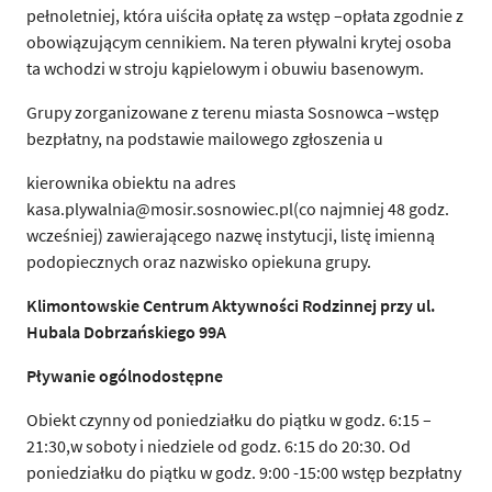
pełnoletniej, która uiściła opłatę za wstęp –opłata zgodnie z
obowiązującym cennikiem. Na teren pływalni krytej osoba
ta wchodzi w stroju kąpielowym i obuwiu basenowym.
Grupy zorganizowane z terenu miasta Sosnowca –wstęp
bezpłatny, na podstawie mailowego zgłoszenia u
kierownika obiektu na adres
kasa.plywalnia@mosir.sosnowiec.pl(co najmniej 48 godz.
wcześniej) zawierającego nazwę instytucji, listę imienną
podopiecznych oraz nazwisko opiekuna grupy.
Klimontowskie Centrum Aktywno
ś
ci Rodzinnej przy ul.
Hubala Dobrza
ń
skiego 99A
P
ł
ywanie ogólnodost
ę
pne
Obiekt czynny od poniedziałku do piątku w godz. 6:15 –
21:30,w soboty i niedziele od godz. 6:15 do 20:30. Od
poniedziałku do piątku w godz. 9:00 -15:00 wstęp bezpłatny