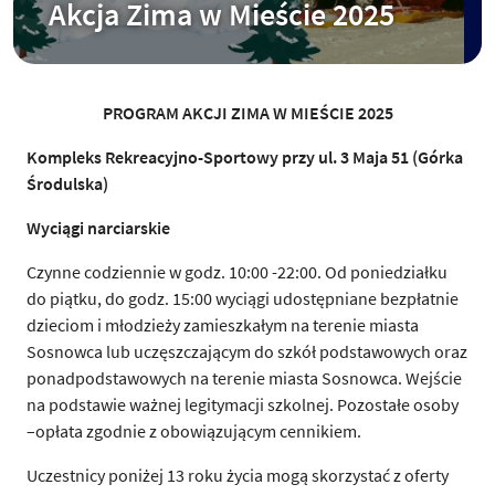
Akcja Zima w Mieście 2025
PROGRAM AKCJI ZIMA W MIE
Ś
CIE 2025
Kompleks Rekreacyjno-Sportowy przy ul. 3 Maja 51 (Górka
Ś
rodulska)
Wyci
ą
gi narciarskie
Czynne codziennie w godz. 10:00 -22:00. Od poniedziałku
do piątku, do godz. 15:00 wyciągi udostępniane bezpłatnie
dzieciom i młodzieży zamieszkałym na terenie miasta
Sosnowca lub uczęszczającym do szkół podstawowych oraz
ponadpodstawowych na terenie miasta Sosnowca. Wejście
na podstawie ważnej legitymacji szkolnej. Pozostałe osoby
–opłata zgodnie z obowiązującym cennikiem.
Uczestnicy poniżej 13 roku życia mogą skorzystać z oferty