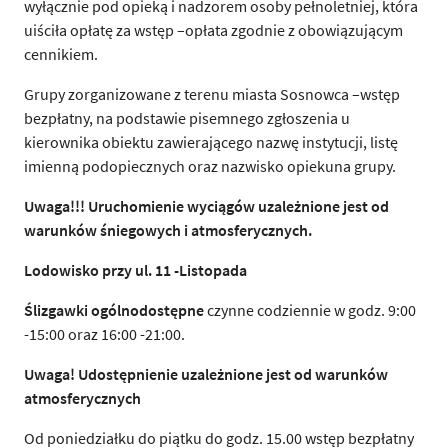
wyłącznie pod opieką i nadzorem osoby pełnoletniej, która
uiściła opłatę za wstęp –opłata zgodnie z obowiązującym
cennikiem.
Grupy zorganizowane z terenu miasta Sosnowca –wstęp
bezpłatny, na podstawie pisemnego zgłoszenia u
kierownika obiektu zawierającego nazwę instytucji, listę
imienną podopiecznych oraz nazwisko opiekuna grupy.
Uwaga!!! Uruchomienie wyci
ą
gów uzale
ż
nione jest od
warunków
ś
niegowych i atmosferycznych.
Lodowisko przy ul. 11 -Listopada
Ś
lizgawki ogólnodost
ę
pne
czynne codziennie w godz. 9:00
-15:00 oraz 16:00 -21:00.
Uwaga! Udost
ę
pnienie uzale
ż
nione jest od warunków
atmosferycznych
Od poniedziałku do piątku do godz. 15.00 wstęp bezpłatny