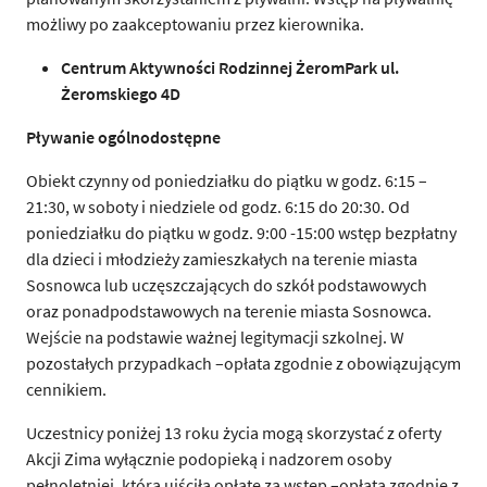
możliwy po zaakceptowaniu przez kierownika.
Centrum Aktywno
ś
ci Rodzinnej
Ż
eromPark ul.
Ż
eromskiego 4D
P
ł
ywanie ogólnodost
ę
pne
Obiekt czynny od poniedziałku do piątku w godz. 6:15 –
21:30, w soboty i niedziele od godz. 6:15 do 20:30. Od
poniedziałku do piątku w godz. 9:00 -15:00 wstęp bezpłatny
dla dzieci i młodzieży zamieszkałych na terenie miasta
Sosnowca lub uczęszczających do szkół podstawowych
oraz ponadpodstawowych na terenie miasta Sosnowca.
Wejście na podstawie ważnej legitymacji szkolnej. W
pozostałych przypadkach –opłata zgodnie z obowiązującym
cennikiem.
Uczestnicy poniżej 13 roku życia mogą skorzystać z oferty
Akcji Zima wyłącznie podopieką i nadzorem osoby
pełnoletniej, która uiściła opłatę za wstęp –opłata zgodnie z