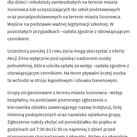
dla dzieci i młodzieży zamieszkałych na terenie miasta
Sosnowca lub uczęszczających do szkół podstawowych
oraz ponadpodstawowych na terenie miasta Sosnowca.
Wejście na podstawie ważnej legitymacji szkolnej. W
pozostałych przypadkach –opłata zgodnie z obowiązującym
cennikiem.
Uczestnicy poniżej 13 roku życia mogą skorzystać z oferty
Akcji Zima wyłącznie pod opieką i nadzorem osoby
pełnoletniej, która uiściła opłatę za wstęp –opłata zgodnie z
obowiązującym cennikiem. Na teren pływalni krytej osoba
ta wchodzi w stroju kąpielowym i obuwiu basenowym.
Grupy zorganizowane z terenu miasta Sosnowca –wstęp
bezpłatny, na podstawie pisemnego zgłoszenia u
kierownika obiektu zawierającego nazwę instytucji, listę
imienną podopiecznych oraz nazwisko opiekuna grupy.
Zgłoszenie należy złożyć od poniedziałku do piątku w
godzinach od 7:30 do15:30 co najmniej 1 dzień przed
planowanym skorzystaniem z pływalni. Wstęp na pływalnię