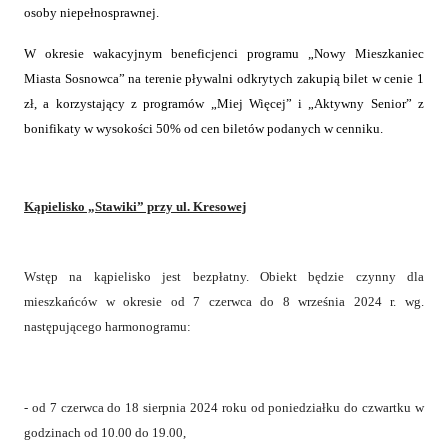
osoby niepełnosprawnej.
W okresie wakacyjnym beneficjenci programu „Nowy Mieszkaniec
Miasta Sosnowca” na terenie pływalni odkrytych zakupią bilet w cenie 1
zł, a korzystający z programów „Miej Więcej” i „Aktywny Senior” z
bonifikaty w wysokości 50% od cen biletów podanych w cenniku.
Kąpielisko „Stawiki” przy ul. Kresowej
Wstęp na kąpielisko jest bezpłatny. Obiekt będzie czynny dla
mieszkańców w okresie od 7 czerwca do 8 września 2024 r. wg.
następującego harmonogramu:
- od 7 czerwca do 18 sierpnia 2024 roku od poniedziałku do czwartku w
godzinach od 10.00 do 19.00,