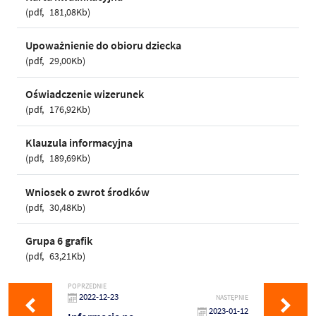
pdf
181,08Kb
Upoważnienie do obioru dziecka
pdf
29,00Kb
Oświadczenie wizerunek
pdf
176,92Kb
Klauzula informacyjna
pdf
189,69Kb
Wniosek o zwrot środków
pdf
30,48Kb
Grupa 6 grafik
pdf
63,21Kb
POPRZEDNIE
2022-12-23
NASTĘPNIE
2023-01-12