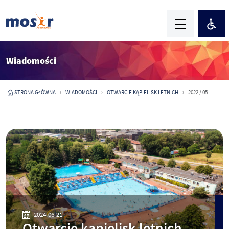
Wiadomości
STRONA GŁÓWNA
WIADOMOŚCI
OTWARCIE KĄPIELISK LETNICH
2022 / 05
2024-06-21
Otwarcie kąpielisk letnich